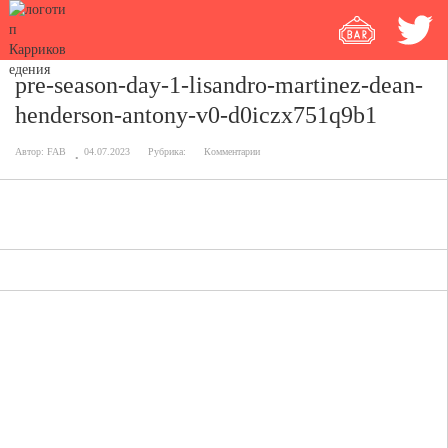
pre-season-day-1-lisandro-martinez-dean-
henderson-antony-v0-d0iczx751q9b1
Автор:
FAB
04.07.2023
Рубрика:
Комментарии