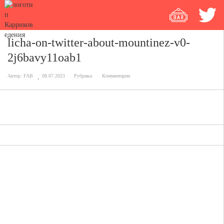
licha-on-twitter-about-mountinez-v0-
2j6bavy11oab1
Автор:
FAB
08.07.2023
Рубрика:
Комментарии