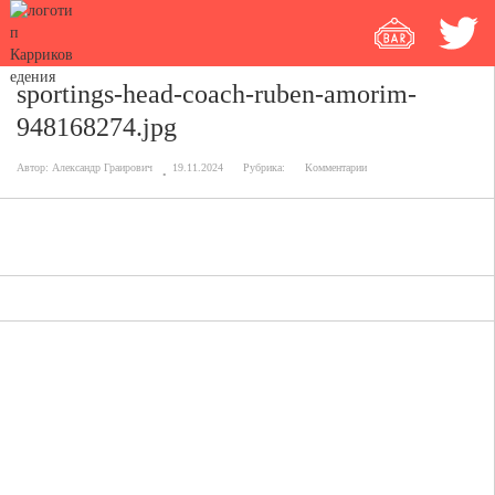
sportings-head-coach-ruben-amorim-
948168274.jpg
Автор:
Александр Граирович
19.11.2024
Рубрика:
Комментарии