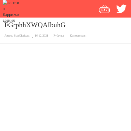
FGrphhXWQAIbuhG
Автор:
BestGlatisant
16.12.2021
Рубрика:
Комментарии