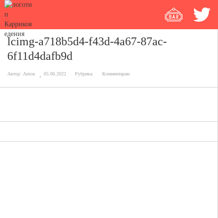
lcimg-a718b5d4-f43d-4a67-87ac-
6f11d4dafb9d
Автор:
Anton
05.06.2022
Рубрика:
Комментарии