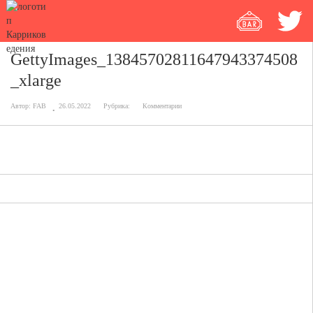
GettyImages_13845702811647943374508
_xlarge
Автор:
FAB
26.05.2022
Рубрика:
Комментарии