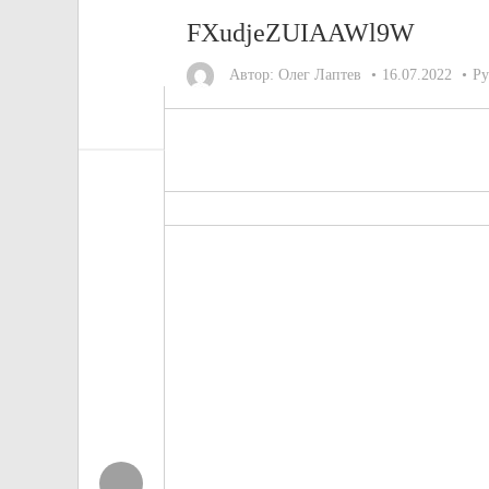
FXudjeZUIAAWl9W
Автор:
Олег Лаптев
16.07.2022
Ру