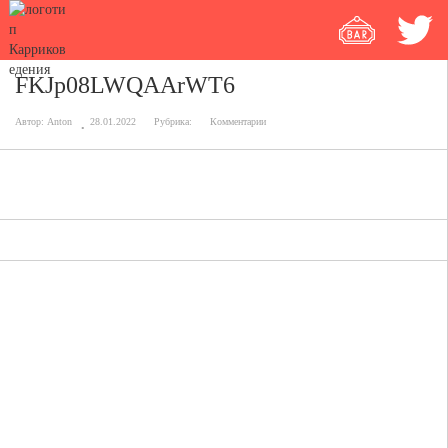
FKJp08LWQAArWT6
Автор:
Anton
28.01.2022
Рубрика:
Комментарии