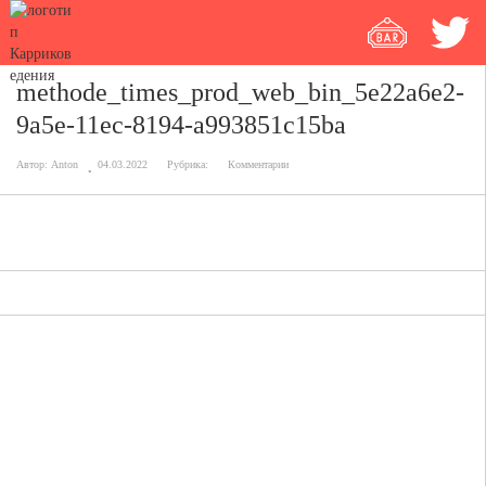
methode_times_prod_web_bin_5e22a6e2-
9a5e-11ec-8194-a993851c15ba
Автор:
Anton
04.03.2022
Рубрика:
Комментарии