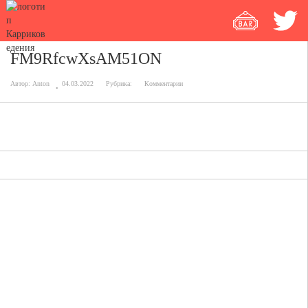
FM9RfcwXsAM51ON
Автор:
Anton
04.03.2022
Рубрика:
Комментарии