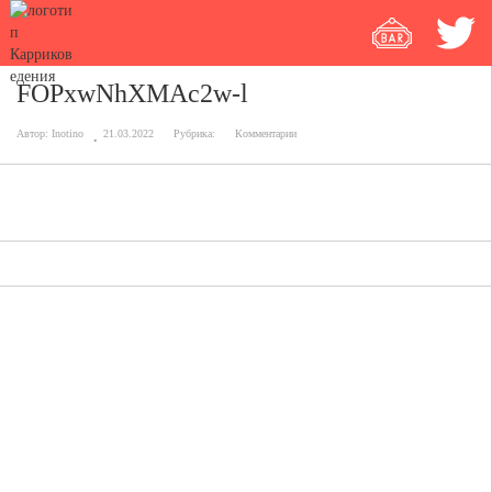
FOPxwNhXMAc2w-l
Автор:
Inotino
21.03.2022
Рубрика:
Комментарии