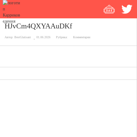
HJvCm4QXYAAuDKf
Автор:
BestGlatisant
01.06.2026
Рубрика:
Комментарии