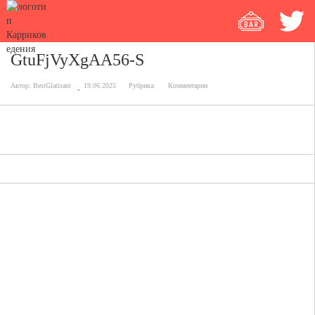
GtuFjVyXgAA56-S
Автор:
BestGlatisant
19.06.2025
Рубрика:
Комментарии