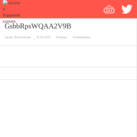
GsbbRpsWQAA2V9B
Автор:
BestGlatisant
05.06.2025
Рубрика:
Комментарии