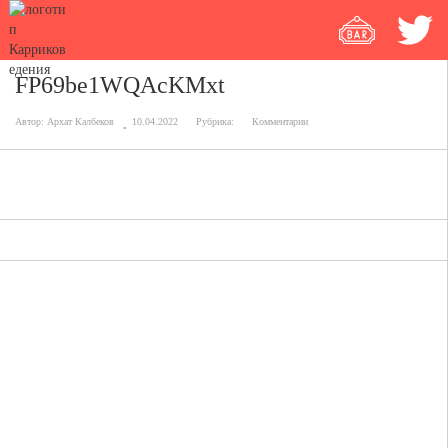
FP69be1WQAcKMxt
Автор:
Архат Калбеков
10.04.2022
Рубрика:
Комментарии