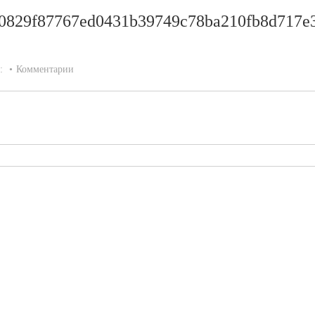
0829f87767ed0431b39749c78ba210fb8d717e
а:
Комментарии