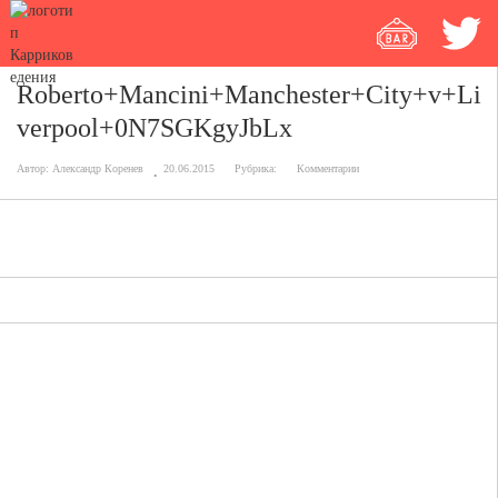
Roberto+Mancini+Manchester+City+v+Li
verpool+0N7SGKgyJbLx
Автор:
Александр Коренев
20.06.2015
Рубрика:
Комментарии